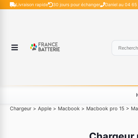
Livraison rapide
30 jours pour échanger
Daniel au 04 65 
Chargeur
>
Apple
>
Macbook
>
Macbook pro 15
>
Ma
Chargeur 