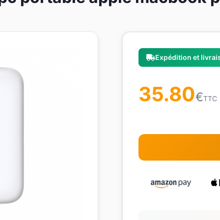
Expédition et livra
35.80
€
TTC