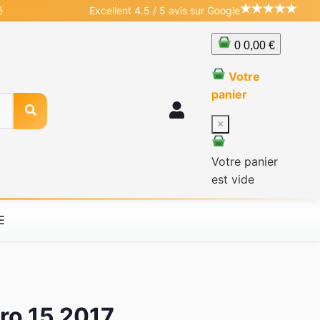
é
Excellent 4.5 / 5 avis sur Google
0
0,00 €
Votre
panier
×
Votre panier
est vide
E
ro 15 2017