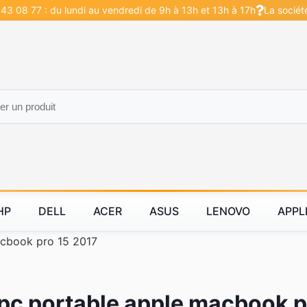
43 08 77 : du lundi au vendredi de 9h à 13h et 13h à 17h
La sociét
HP
DELL
ACER
ASUS
LENOVO
APPL
cbook pro 15 2017
pc portable apple macbook p