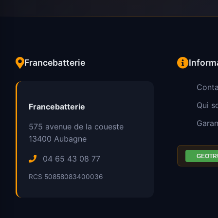
Francebatterie
Inform
Conta
Qui 
Francebatterie
Garan
575 avenue de la coueste
13400
Aubagne
04 65 43 08 77
RCS 50858083400036