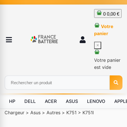
0
0,00 €
Votre
panier
×
Votre panier
est vide
HP
DELL
ACER
ASUS
LENOVO
APPL
Chargeur
>
Asus
>
Autres
>
K751
>
K751l