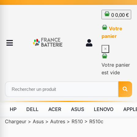
0
0,00 €
Votre
panier
×
Votre panier
est vide
HP
DELL
ACER
ASUS
LENOVO
APPL
Chargeur
>
Asus
>
Autres
>
R510
>
R510c