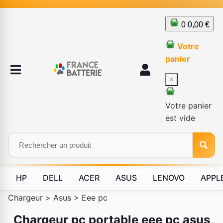
0
0,00 €
Votre
panier
×
Votre panier
est vide
HP
DELL
ACER
ASUS
LENOVO
APPL
Chargeur
>
Asus
>
Eee pc
Chargeur pc portable eee pc asus