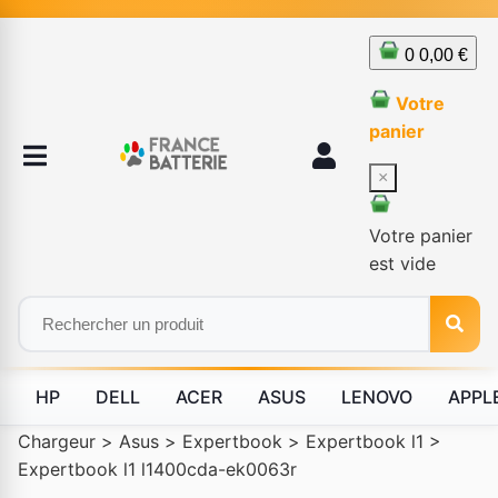
0
0,00 €
Votre
panier
×
Votre panier
est vide
HP
DELL
ACER
ASUS
LENOVO
APPL
Chargeur
>
Asus
>
Expertbook
>
Expertbook l1
>
Expertbook l1 l1400cda-ek0063r