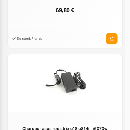
69,80 €
En stock France
Chargeur asus rog strix g18 g814ji n6070w