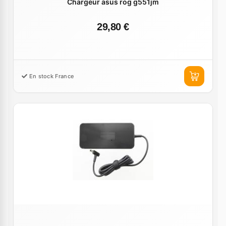
Chargeur asus rog g551jm
29,80 €
En stock France