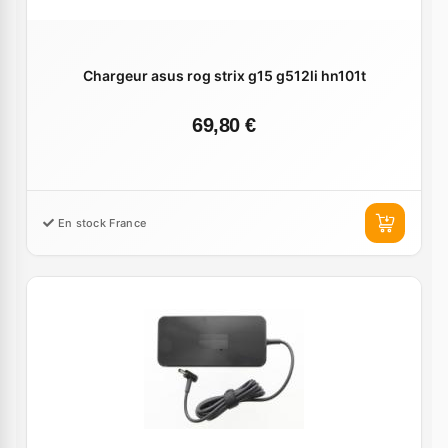
Chargeur asus rog strix g15 g512li hn101t
69,80 €
En stock France