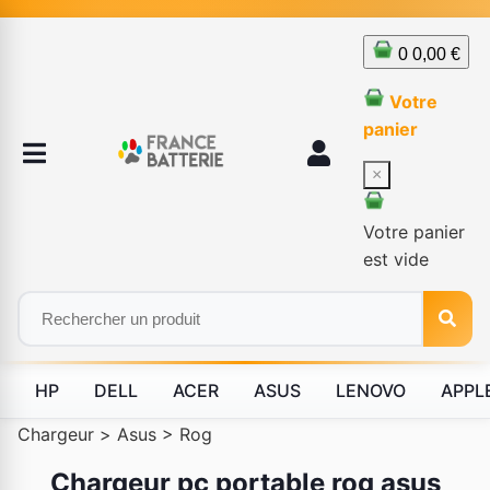
0
0,00 €
Votre
panier
×
Votre panier
est vide
HP
DELL
ACER
ASUS
LENOVO
APPL
Chargeur
>
Asus
>
Rog
Chargeur pc portable rog asus