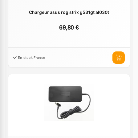
Chargeur asus rog strix g531gt al030t
69,80 €
En stock France