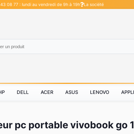
 43 08 77 : lundi au vendredi de 9h à 19h
La société
HP
DELL
ACER
ASUS
LENOVO
APPL
ur pc portable vivobook go 