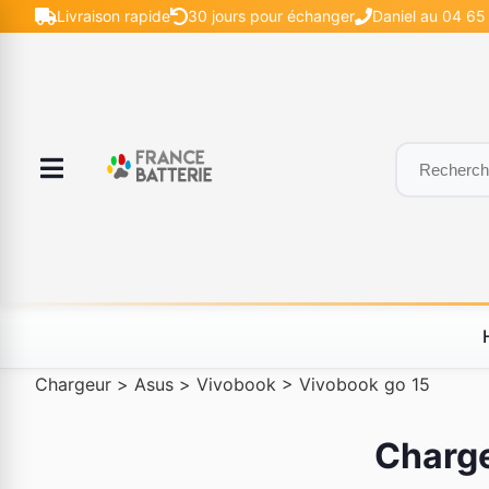
Livraison rapide
30 jours pour échanger
Daniel au 04 65
Chargeur
>
Asus
>
Vivobook
>
Vivobook go 15
Charge