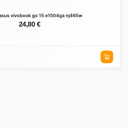
asus vivobook go 15 e1504ga nj465w
24,80 €