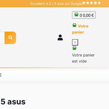
Excellent 4.5 / 5 avis sur Google
0
0,00 €
Votre
panier
×
Votre panier
est vide
E
15 asus