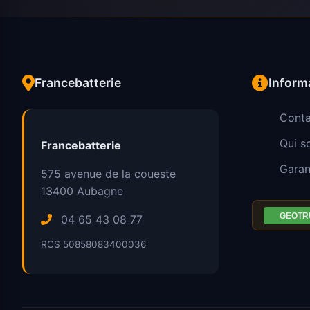
Francebatterie
Inform
Conta
Qui 
Francebatterie
Garan
575 avenue de la coueste
13400
Aubagne
04 65 43 08 77
RCS 50858083400036