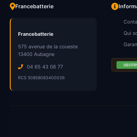
Francebatterie
Inform
Conta
Qui 
Francebatterie
Garan
575 avenue de la coueste
13400
Aubagne
04 65 43 08 77
RCS 50858083400036