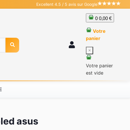
Excellent 4.5 / 5 avis sur Google
0
0,00 €
Votre
panier
×
Votre panier
est vide
E
oled asus