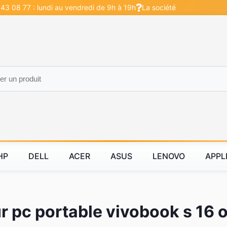
 43 08 77 : lundi au vendredi de 9h à 19h
La société
HP
DELL
ACER
ASUS
LENOVO
APPL
 pc portable vivobook s 16 