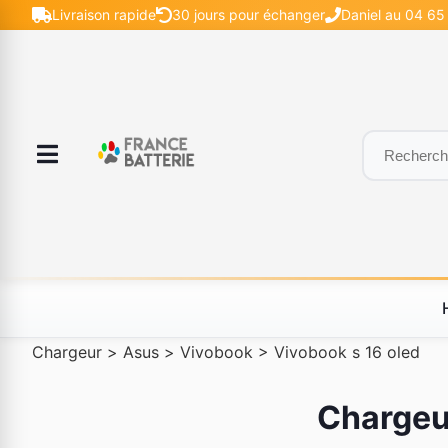
Livraison rapide
30 jours pour échanger
Daniel au 04 65
Chargeur
>
Asus
>
Vivobook
>
Vivobook s 16 oled
Chargeur