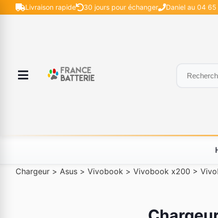
Livraison rapide
30 jours pour échanger
Daniel au 04 65 
Chargeur
>
Asus
>
Vivobook
>
Vivobook x200
>
Vivo
Chargeur