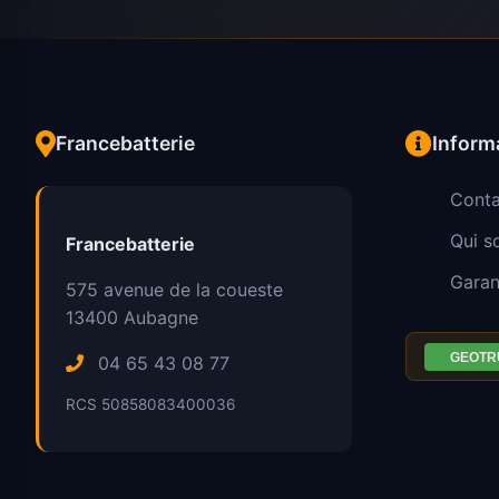
Francebatterie
Inform
Conta
Qui 
Francebatterie
Garan
575 avenue de la coueste
13400
Aubagne
04 65 43 08 77
RCS 50858083400036