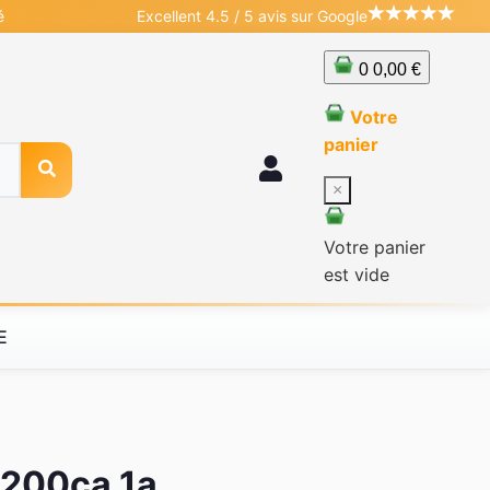
é
Excellent 4.5 / 5 avis sur Google
0
0,00 €
Votre
panier
×
Votre panier
est vide
E
x200ca 1a