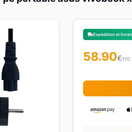
Expédition et livra
58.90
€
TTC