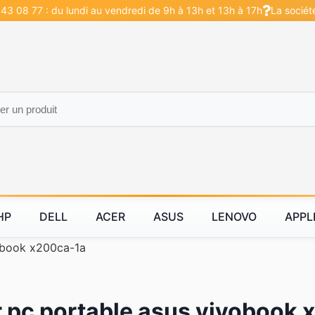
43 08 77 : du lundi au vendredi de 9h à 13h et 13h à 17h
La sociét
HP
DELL
ACER
ASUS
LENOVO
APPL
book x200ca-1a
 pc portable asus vivobook 