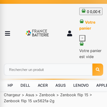
0
0,00 €
Votre
panier
×
Votre panier
est vide
HP
DELL
ACER
ASUS
LENOVO
APPL
Chargeur
>
Asus
>
Zenbook
>
Zenbook flip 15
>
Zenbook flip 15 ux562fa-2g