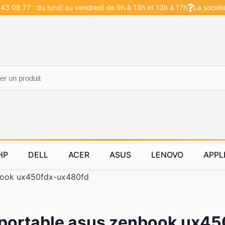
43 08 77 : du lundi au vendredi de 9h à 13h et 13h à 17h
La sociét
HP
DELL
ACER
ASUS
LENOVO
APPL
ook ux450fdx-ux480fd
 portable asus zenbook ux45