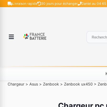
Livraison rapide
30 jours pour échanger
Daniel au 04 65 
Chargeur
>
Asus
>
Zenbook
>
Zenbook ux450
>
Zenb
Chargeur pc