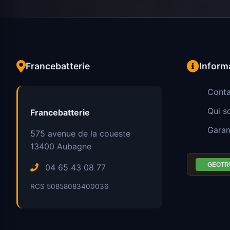
Francebatterie
Inform
Conta
Qui 
Francebatterie
Garan
575 avenue de la coueste
13400
Aubagne
04 65 43 08 77
RCS 50858083400036