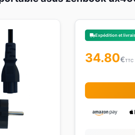
Expédition et livra
34.80
€
TTC