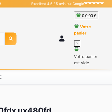
é
Excellent 4.5 / 5 avis sur Google
0
0,00 €
Votre
panier
×
Votre panier
est vide
E
0fdx ux480fd