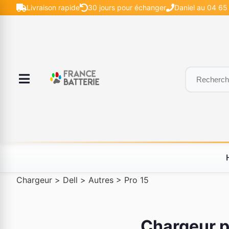
Livraison rapide
30 jours pour échanger
Daniel au 04 65 
Chargeur
>
Dell
>
Autres
>
Pro 15
Chargeur p