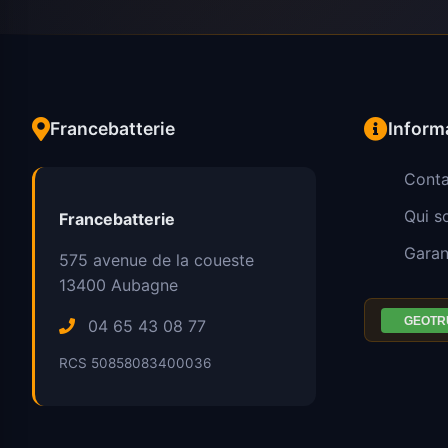
Francebatterie
Inform
Conta
Qui 
Francebatterie
Garan
575 avenue de la coueste
13400
Aubagne
04 65 43 08 77
RCS 50858083400036