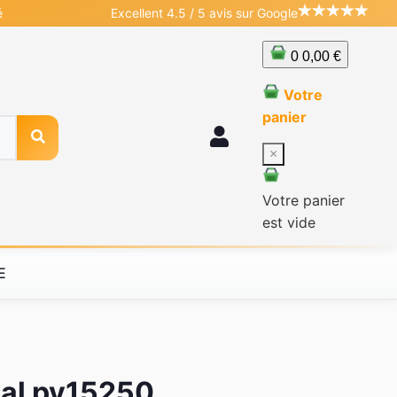
é
Excellent 4.5 / 5 avis sur Google
0
0,00 €
Votre
panier
×
Votre panier
est vide
E
ial pv15250