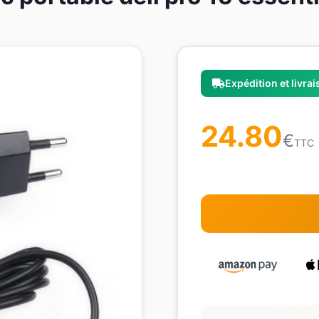
Expédition et livra
24.80
€
TTC