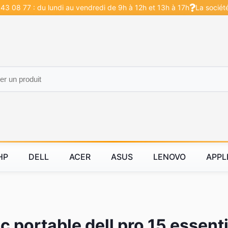
43 08 77 : du lundi au vendredi de 9h à 12h et 13h à 17h
La sociét
HP
DELL
ACER
ASUS
LENOVO
APPL
c portable dell pro 15 essent