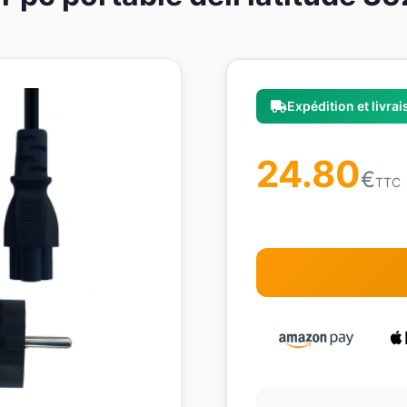
Expédition et livra
24.80
€
TTC