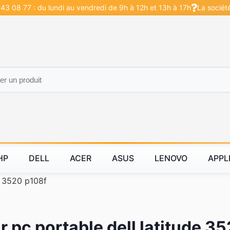
43 08 77 : du lundi au vendredi de 9h à 12h et 13h à 17h
La sociét
HP
DELL
ACER
ASUS
LENOVO
APPL
e 3520 p108f
 pc portable dell latitude 3