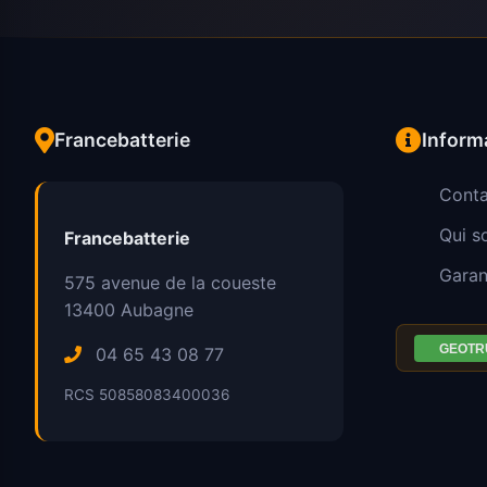
Francebatterie
Inform
Conta
Qui 
Francebatterie
Garan
575 avenue de la coueste
13400
Aubagne
04 65 43 08 77
RCS 50858083400036