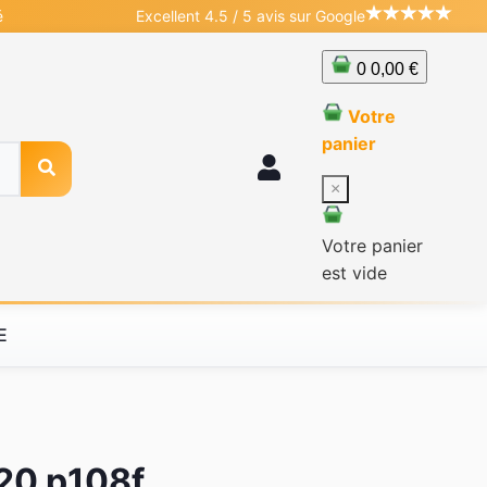
é
Excellent 4.5 / 5 avis sur Google
0
0,00 €
Votre
panier
×
Votre panier
est vide
E
520 p108f