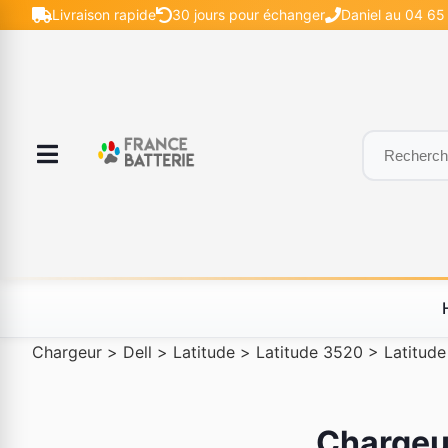
Livraison rapide
30 jours pour échanger
Daniel au 04 65 
Chargeur
>
Dell
>
Latitude
>
Latitude 3520
>
Latitud
Chargeur