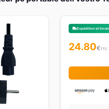
Expédition et livra
24.80
€
TTC