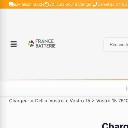
Livraison rapide
30 jours pour échanger
Daniel au 04 65 
Chargeur
>
Dell
>
Vostro
>
Vostro 15
>
Vostro 15 751
Charg