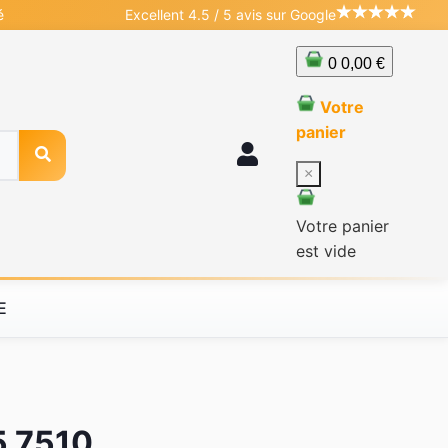
é
Excellent 4.5 / 5 avis sur Google
0
0,00 €
Votre
panier
×
Votre panier
est vide
E
5 7510