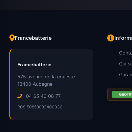
Francebatterie
Inform
Conta
Qui 
Francebatterie
Garan
575 avenue de la coueste
13400
Aubagne
04 65 43 08 77
RCS 50858083400036