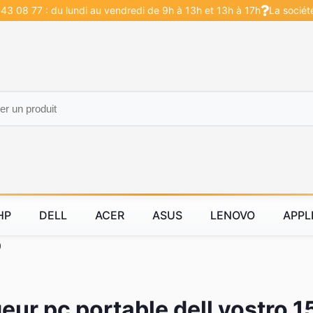
43 08 77 : du lundi au vendredi de 9h à 13h et 13h à 17h
La sociét
HP
DELL
ACER
ASUS
LENOVO
APPL
0
eur pc portable dell vostro 1