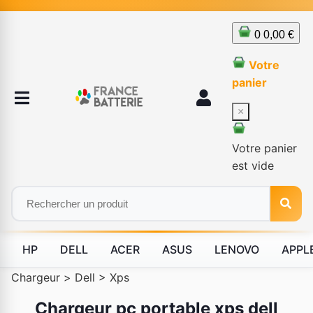
0
0,00 €
Votre
panier
×
Votre panier
est vide
HP
DELL
ACER
ASUS
LENOVO
APPL
Chargeur
>
Dell
>
Xps
Chargeur pc portable xps dell