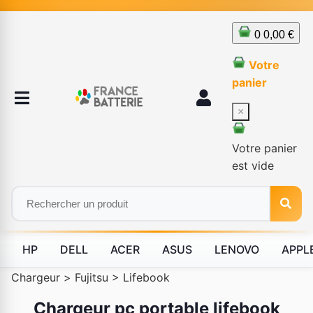
0
0,00 €
Votre
panier
×
Votre panier
est vide
HP
DELL
ACER
ASUS
LENOVO
APPL
Chargeur
>
Fujitsu
>
Lifebook
Chargeur pc portable lifebook