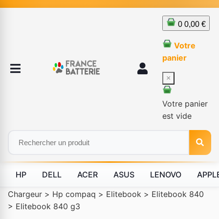
0
0,00 €
Votre
panier
×
Votre panier
est vide
HP
DELL
ACER
ASUS
LENOVO
APPL
Chargeur
>
Hp compaq
>
Elitebook
>
Elitebook 840
>
Elitebook 840 g3