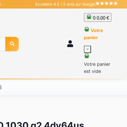
é
Excellent 4.5 / 5 avis sur Google
0
0,00 €
Votre
panier
×
Votre panier
est vide
E
60 1030 g2 4dy64us