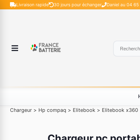
Livraison rapide
30 jours pour échanger
Daniel au 04 65 
Chargeur
>
Hp compaq
>
Elitebook
>
Elitebook x360
Chargeur pc porta