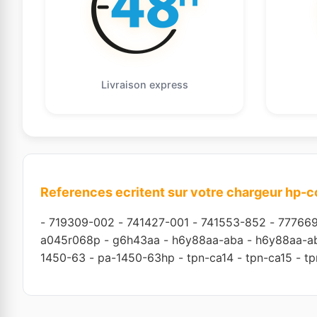
Livraison express
References ecritent sur votre chargeur hp-
-
719309-002
-
741427-001
-
741553-852
-
777669
a045r068p
-
g6h43aa
-
h6y88aa-aba
-
h6y88aa-a
1450-63
-
pa-1450-63hp
-
tpn-ca14
-
tpn-ca15
-
tp