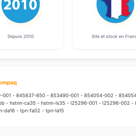
Depuis 2010
Site et stock en Fran
compaq
-001
-
845837-850
-
853490-001
-
854054-002
-
85405
bb
-
hstnn-ca35
-
hstnn-ls35
-
l25296-001
-
l25296-002
-
n-da16
-
tpn-fa02
-
tpn-la15