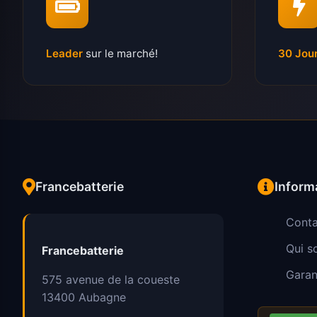
Leader
sur le marché!
30 Jou
Francebatterie
Inform
Conta
Qui 
Francebatterie
Garan
575 avenue de la coueste
13400
Aubagne