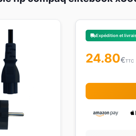
Expédition et livra
24.80
€
TTC