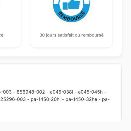
ce
30 jours satisfait ou remboursé
4-003
-
856948-002
-
a045r038l
-
a045r045h
-
l25296-003
-
pa-1450-20hl
-
pa-1450-32he
-
pa-