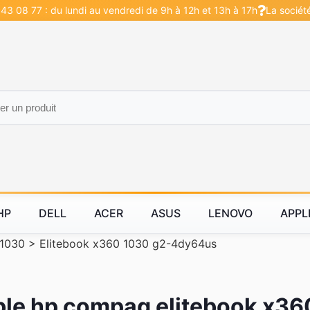
43 08 77 : du lundi au vendredi de 9h à 12h et 13h à 17h
La sociét
HP
DELL
ACER
ASUS
LENOVO
APPL
 1030
>
Elitebook x360 1030 g2-4dy64us
ble hp compaq elitebook x3