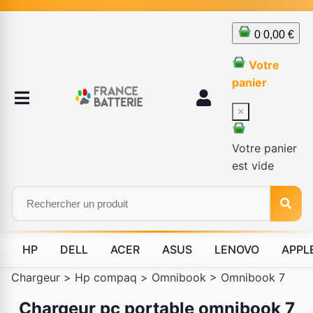
0
0,00 €
Votre
panier
×
Votre panier
est vide
HP
DELL
ACER
ASUS
LENOVO
APPL
Chargeur
>
Hp compaq
>
Omnibook
>
Omnibook 7
Chargeur pc portable omnibook 7