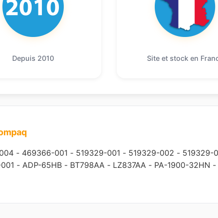
Depuis 2010
Site et stock en Fran
compaq
004
-
469366-001
-
519329-001
-
519329-002
-
519329-
-001
-
ADP-65HB
-
BT798AA
-
LZ837AA
-
PA-1900-32HN