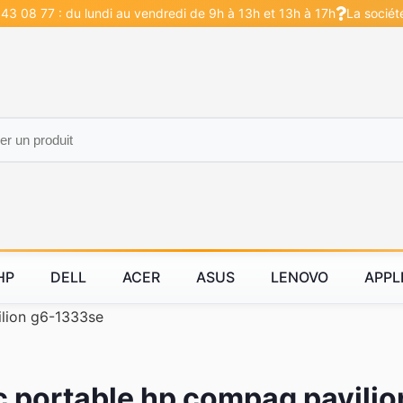
43 08 77 : du lundi au vendredi de 9h à 13h et 13h à 17h
La sociét
HP
DELL
ACER
ASUS
LENOVO
APPL
ilion g6-1333se
 portable hp compaq pavili