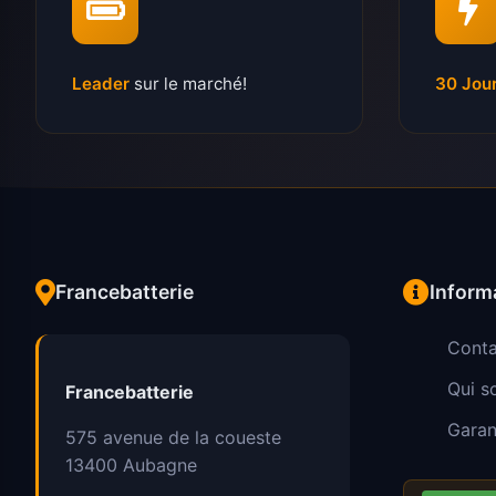
Leader
sur le marché!
30 Jou
Francebatterie
Inform
Conta
Qui 
Francebatterie
Garan
575 avenue de la coueste
13400
Aubagne