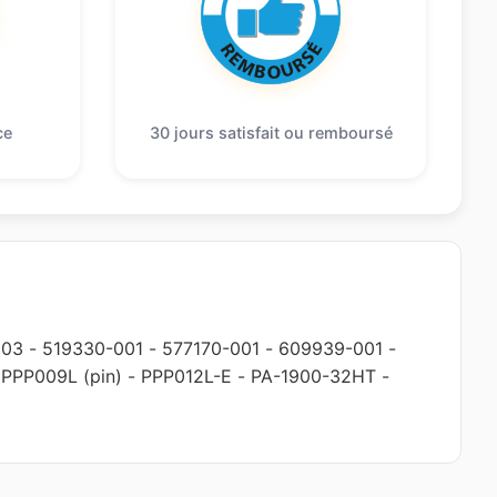
ce
30 jours satisfait ou remboursé
003
-
519330-001
-
577170-001
-
609939-001
-
-
PPP009L (pin)
-
PPP012L-E
-
PA-1900-32HT
-