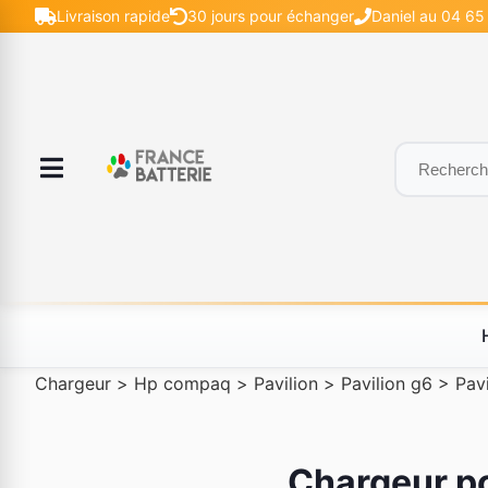
Livraison rapide
30 jours pour échanger
Daniel au 04 65 
Chargeur
>
Hp compaq
>
Pavilion
>
Pavilion g6
>
Pav
Chargeur pc