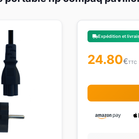
Expédition et livra
24.80
€
TTC