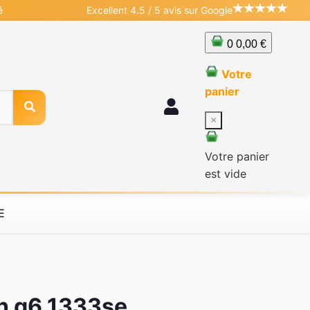
é
Excellent 4.5 / 5 avis sur Google
0
0,00 €
Votre
panier
×
Votre panier
est vide
E
on g6 1333se