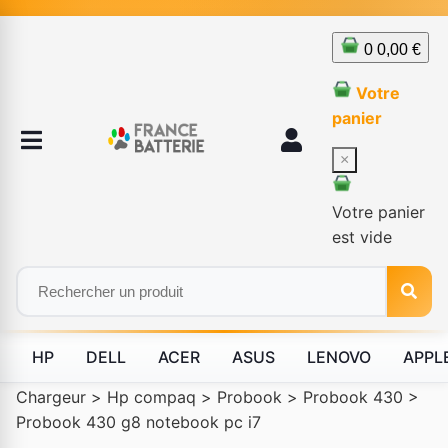
0
0,00 €
Votre
panier
×
Votre panier
est vide
HP
DELL
ACER
ASUS
LENOVO
APPL
Chargeur
>
Hp compaq
>
Probook
>
Probook 430
>
Probook 430 g8 notebook pc i7