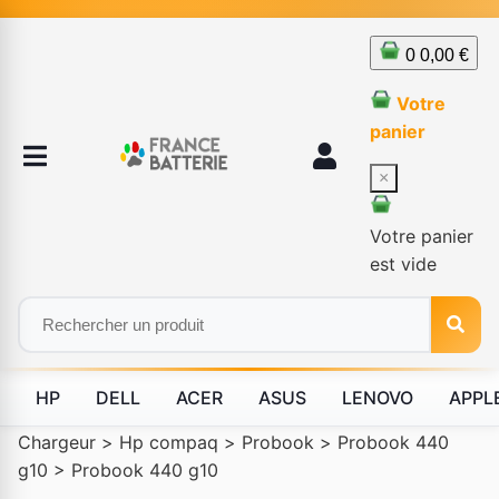
0
0,00 €
Votre
panier
×
Votre panier
est vide
HP
DELL
ACER
ASUS
LENOVO
APPL
Chargeur
>
Hp compaq
>
Probook
>
Probook 440
g10
>
Probook 440 g10