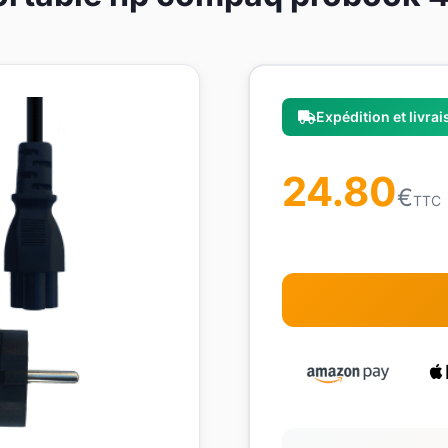
Expédition et livra
24.80
€
TTC