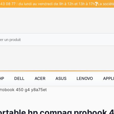
43 08 77 : du lundi au vendredi de 9h à 12h et 13h à 17h
La sociét
HP
DELL
ACER
ASUS
LENOVO
APPL
Probook 450 g4 y8a75et
ortable hp compaq probook 