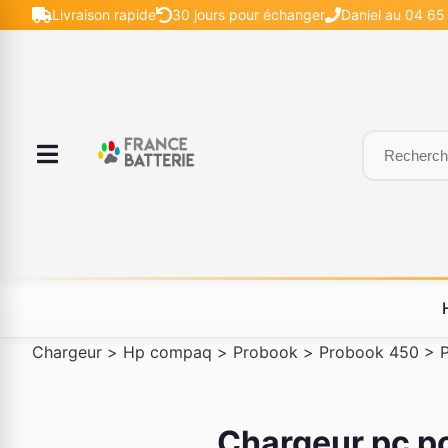
Livraison rapide
30 jours pour échanger
Daniel au 04 65 
Chargeur
>
Hp compaq
>
Probook
>
Probook 450
>
Chargeur pc p