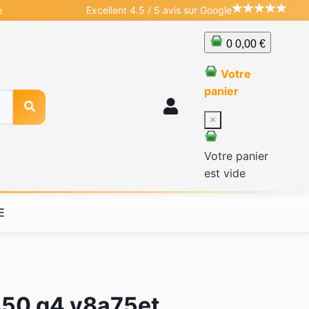
é
Excellent 4.5 / 5 avis sur Google
0
0,00 €
Votre
panier
×
Votre panier
est vide
E
450 g4 y8a75et