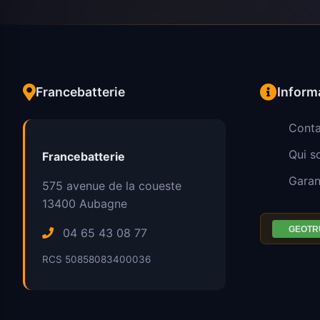
Francebatterie
Inform
Conta
Qui 
Francebatterie
Garan
575 avenue de la coueste
13400
Aubagne
04 65 43 08 77
RCS 50858083400036