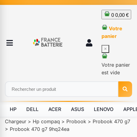
0
0,00 €
Votre
panier
×
Votre panier
est vide
HP
DELL
ACER
ASUS
LENOVO
APPL
Chargeur
>
Hp compaq
>
Probook
>
Probook 470 g7
>
Probook 470 g7 9hq24ea