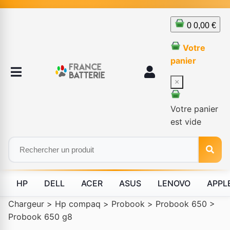
0
0,00 €
Votre
panier
×
Votre panier
est vide
HP
DELL
ACER
ASUS
LENOVO
APPL
Chargeur
>
Hp compaq
>
Probook
>
Probook 650
>
Probook 650 g8