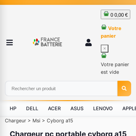
0
0,00 €
Votre
panier
×
Votre panier
est vide
HP
DELL
ACER
ASUS
LENOVO
APPL
Chargeur
>
Msi
>
Cyborg a15
Chargeur pc portable cyborg a15