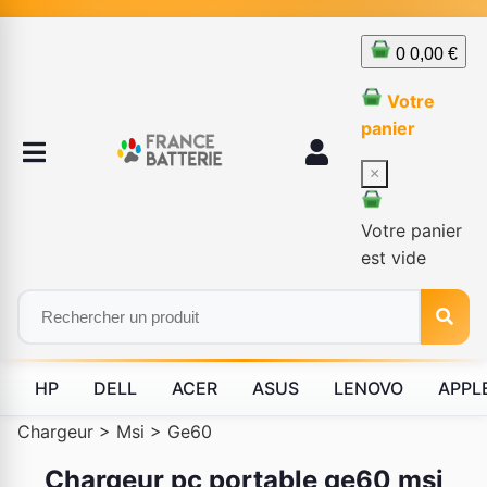
0
0,00 €
Votre
panier
×
Votre panier
est vide
HP
DELL
ACER
ASUS
LENOVO
APPL
Chargeur
>
Msi
>
Ge60
Chargeur pc portable ge60 msi