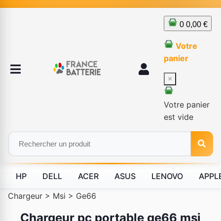
0
0,00 €
Votre
panier
×
Votre panier
est vide
HP
DELL
ACER
ASUS
LENOVO
APPL
Chargeur
>
Msi
>
Ge66
Chargeur pc portable ge66 msi