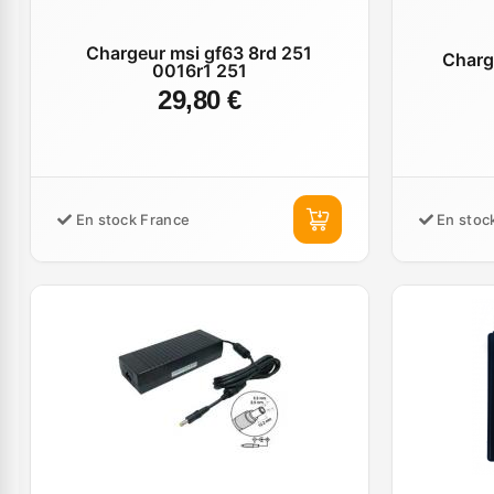
Chargeur msi gf63 8rd 251
Charg
0016r1 251
29,80 €
En stock France
En stoc