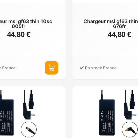
ur msi gf63 thin 10sc
Chargeur msi gf63 thi
005fr
676fr
44,80 €
44,80 €
k France
En stock France