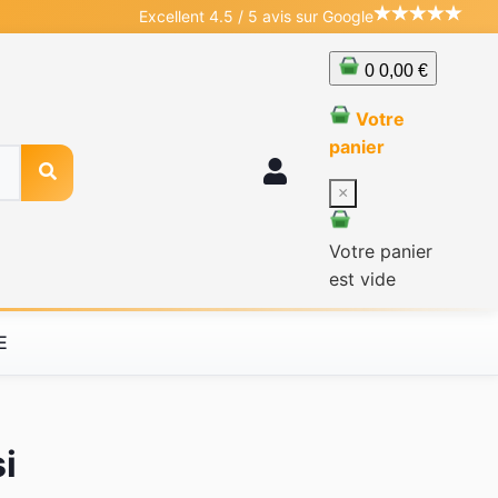
Excellent 4.5 / 5 avis sur Google
0
0,00 €
Votre
panier
×
Votre panier
est vide
E
i