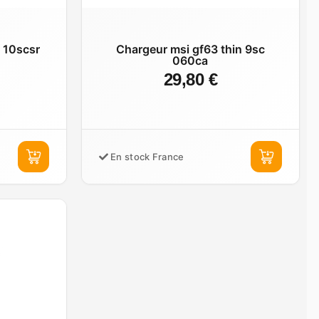
n 10scsr
Chargeur msi gf63 thin 9sc
060ca
29,80 €
En stock France