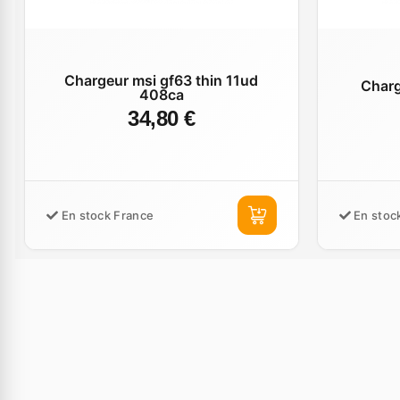
Chargeur msi gf63 thin 11ud
Charg
408ca
34,80 €
En stock France
En stoc