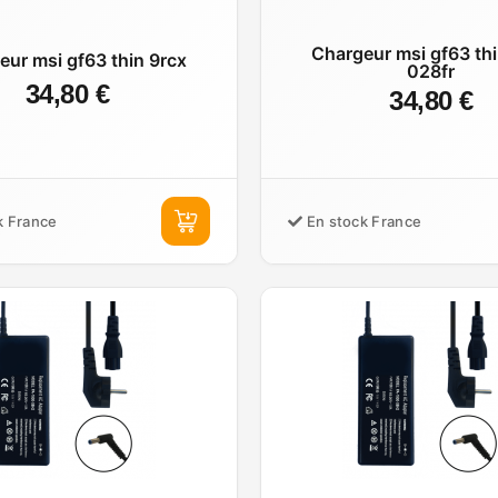
Chargeur msi gf63 thi
eur msi gf63 thin 9rcx
028fr
34,80 €
34,80 €
k France
En stock France