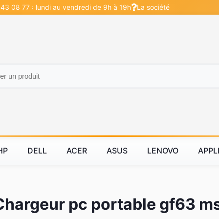
 43 08 77 : lundi au vendredi de 9h à 19h
La société
HP
DELL
ACER
ASUS
LENOVO
APPL
Chargeur pc portable gf63 ms