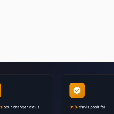
rs
pour changer d'avis!
99%
d'avis positifs!