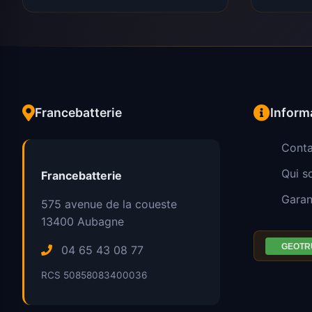
Francebatterie
Inform
Conta
Qui 
Francebatterie
Garan
575 avenue de la coueste
13400
Aubagne
04 65 43 08 77
RCS 50858083400036