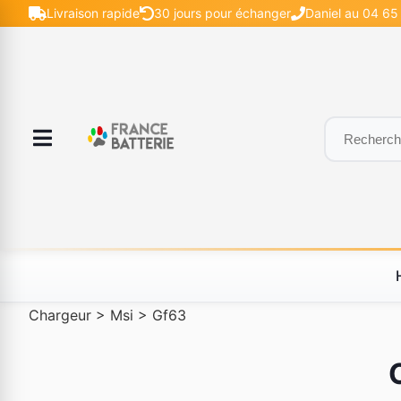
Livraison rapide
30 jours pour échanger
Daniel au 04 65
Chargeur
>
Msi
>
Gf63