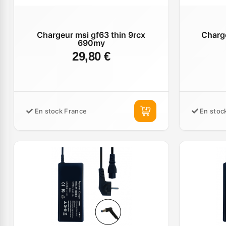
Chargeur msi gf63 thin 9rcx
Charge
690my
29,80 €
En stock France
En stoc