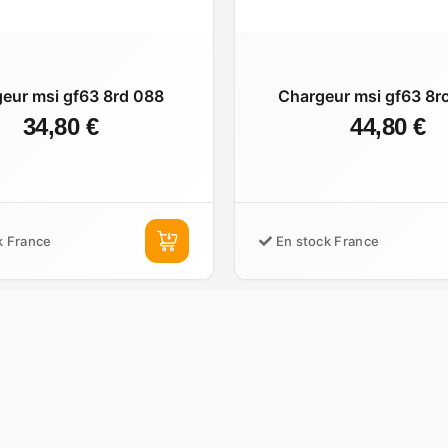
eur msi gf63 8rd 088
Chargeur msi gf63 8r
34,80 €
44,80 €
k France
En stock France