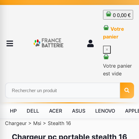
0
0,00 €
Votre
panier
×
Votre panier
est vide
HP
DELL
ACER
ASUS
LENOVO
APPL
Chargeur
>
Msi
>
Stealth 16
Chargeur pc portable stealth 16