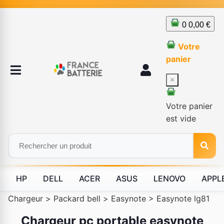
0
0,00 €
Votre
panier
×
Votre panier
est vide
HP
DELL
ACER
ASUS
LENOVO
APPL
Chargeur
>
Packard bell
>
Easynote
>
Easynote lg81
Chargeur pc portable easynote