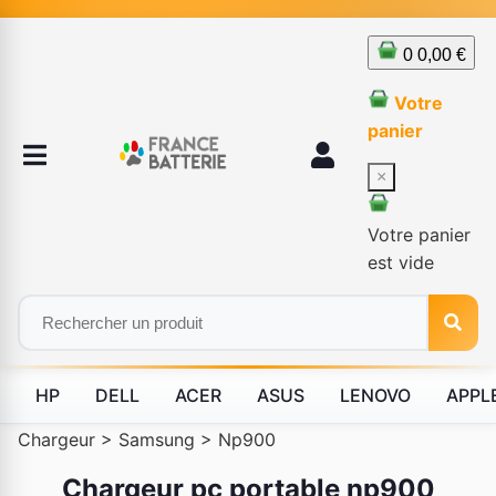
0
0,00 €
Votre
panier
×
Votre panier
est vide
HP
DELL
ACER
ASUS
LENOVO
APPL
Chargeur
>
Samsung
>
Np900
Chargeur pc portable np900