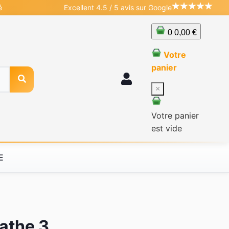
é
Excellent 4.5 / 5 avis sur Google
0
0,00 €
Votre
panier
×
Votre panier
est vide
E
athe 3