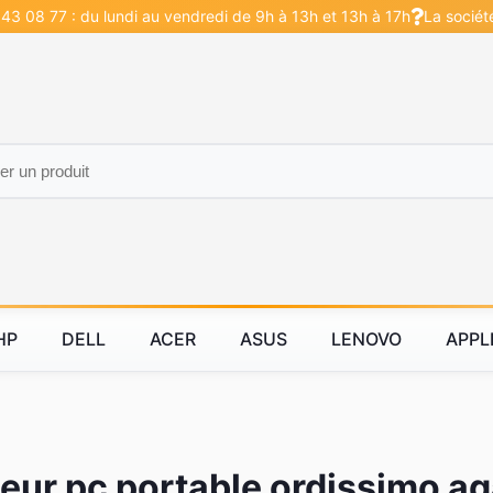
43 08 77 : du lundi au vendredi de 9h à 13h et 13h à 17h
La sociét
HP
DELL
ACER
ASUS
LENOVO
APPL
eur pc portable ordissimo ag