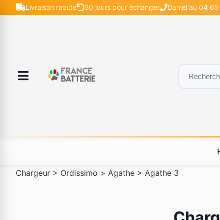
Livraison rapide
30 jours pour échanger
Daniel au 04 65 
Chargeur
>
Ordissimo
>
Agathe
>
Agathe 3
Charg