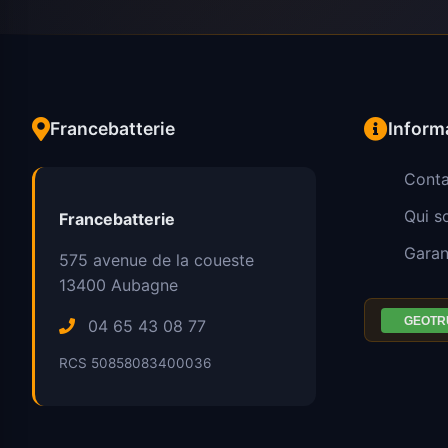
Francebatterie
Inform
Conta
Qui 
Francebatterie
Garan
575 avenue de la coueste
13400
Aubagne
04 65 43 08 77
RCS 50858083400036