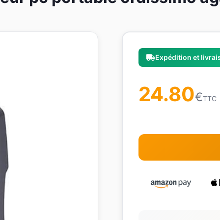
Expédition et livra
24.80
€
TTC