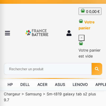
0
0,00 €
Votre
panier
×
Votre panier
est vide
HP
DELL
ACER
ASUS
LENOVO
APPL
Chargeur
>
Samsung
>
Sm-t819 galaxy tab s2 plus
9.7