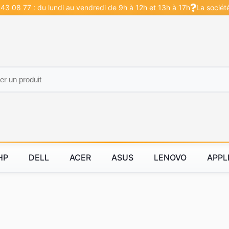
43 08 77 : du lundi au vendredi de 9h à 12h et 13h à 17h
La sociét
HP
DELL
ACER
ASUS
LENOVO
APPL