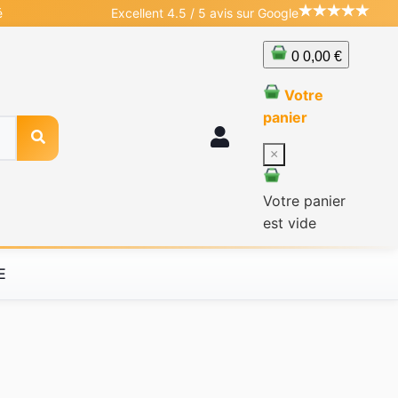
é
Excellent 4.5 / 5 avis sur Google
0
0,00 €
Votre
panier
×
Votre panier
est vide
E