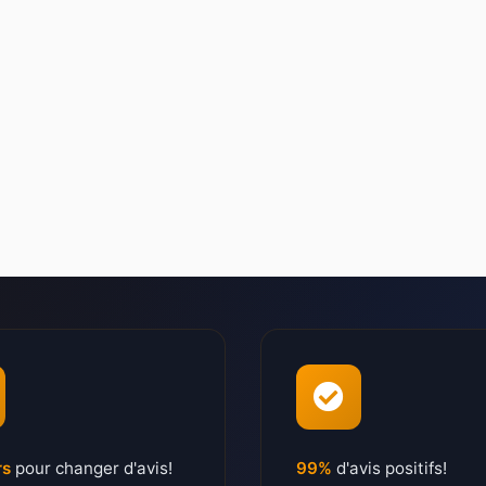
rs
pour changer d'avis!
99%
d'avis positifs!