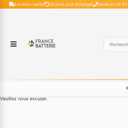
Livraison rapide
30 jours pour échanger
Daniel au 04 65 
Le produit #BLD--80227 n'est plus disponible à la vente.
Veuillez nous excuser.