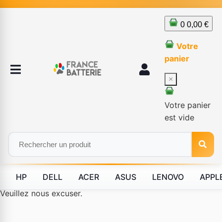
0
0,00 €
Votre
panier
×
Votre panier
est vide
HP
DELL
ACER
ASUS
LENOVO
APPL
Le produit #BLD--80227 n'est plus disponible à la vente.
Veuillez nous excuser.