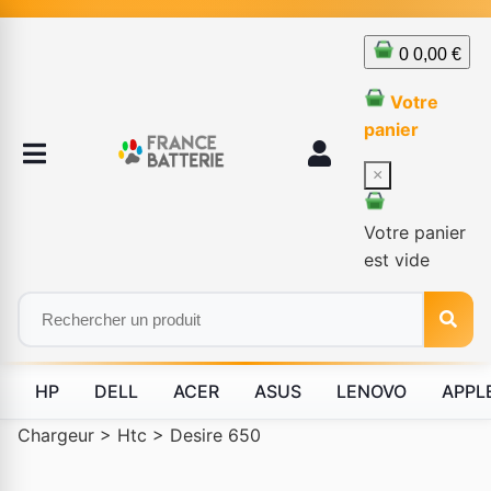
0
0,00 €
Votre
panier
×
Votre panier
est vide
HP
DELL
ACER
ASUS
LENOVO
APPL
Chargeur
>
Htc
>
Desire 650