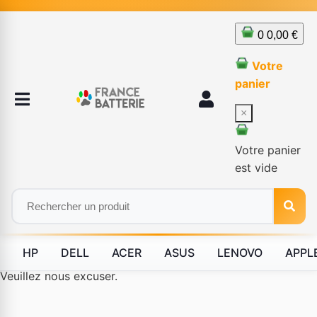
0
0,00 €
Votre
panier
×
Votre panier
est vide
HP
DELL
ACER
ASUS
LENOVO
APPL
Le produit #BLD--80227 n'est plus disponible à la vente.
Veuillez nous excuser.