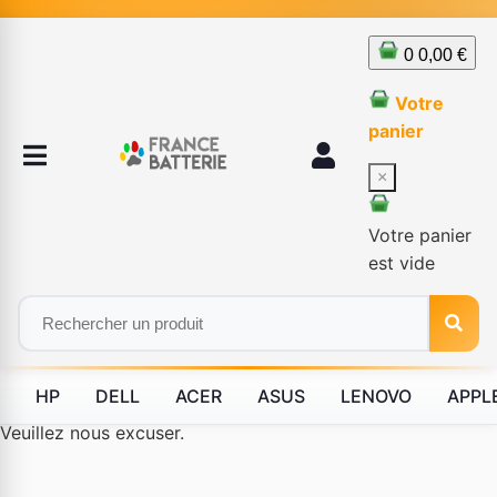
0
0,00 €
Votre
panier
×
Votre panier
est vide
HP
DELL
ACER
ASUS
LENOVO
APPL
Le produit #BLD--80227 n'est plus disponible à la vente.
Veuillez nous excuser.