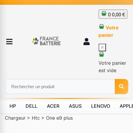
0
0,00 €
Votre
panier
×
Votre panier
est vide
HP
DELL
ACER
ASUS
LENOVO
APPL
Chargeur
>
Htc
>
One e9 plus