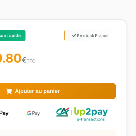
ison rapide
En stock France
9.80
€
TTC
Ajouter au panier