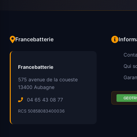
Francebatterie
Inform
Conta
Qui 
Francebatterie
Garan
575 avenue de la coueste
13400
Aubagne
04 65 43 08 77
RCS 50858083400036