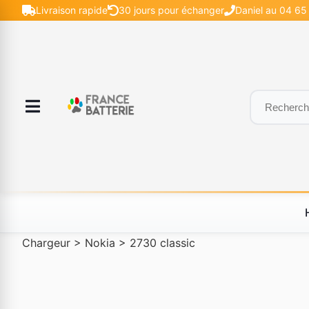
Livraison rapide
30 jours pour échanger
Daniel au 04 65 
Chargeur
>
Nokia
>
2730 classic