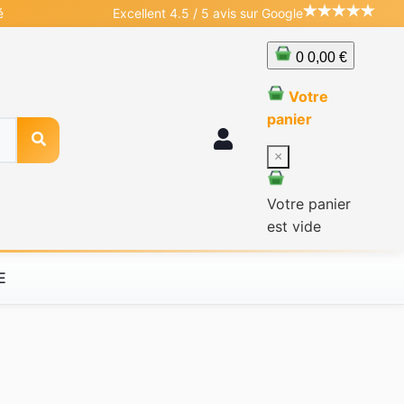
é
Excellent 4.5 / 5 avis sur Google
0
0,00 €
Votre
panier
×
Votre panier
est vide
E