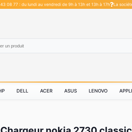
43 08 77 : du lundi au vendredi de 9h à 13h et 13h à 17h
La sociét
HP
DELL
ACER
ASUS
LENOVO
APPL
Chargeur nokia 2730 classic