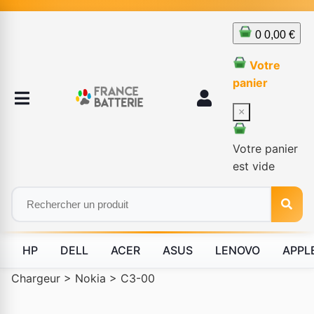
0
0,00 €
Votre
panier
×
Votre panier
est vide
HP
DELL
ACER
ASUS
LENOVO
APPL
Chargeur
>
Nokia
>
C3-00