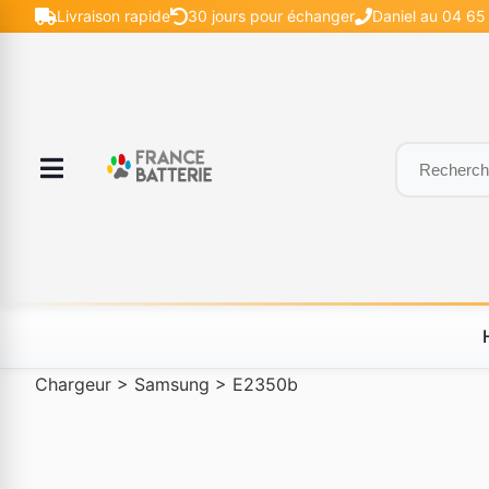
Livraison rapide
30 jours pour échanger
Daniel au 04 65 
Chargeur
>
Samsung
>
E2350b