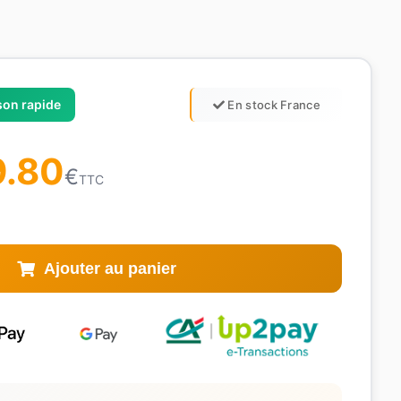
ison rapide
En stock France
9.80
€
TTC
Ajouter au panier