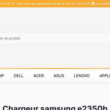
43 08 77 : du lundi au vendredi de 9h à 12h et 13h à 17h
La sociét
HP
DELL
ACER
ASUS
LENOVO
APPL
Chargeur samsung e2350b