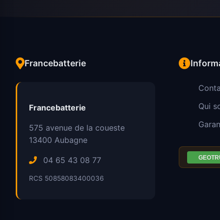
Francebatterie
Inform
Conta
Qui 
Francebatterie
Garan
575 avenue de la coueste
13400
Aubagne
04 65 43 08 77
RCS 50858083400036