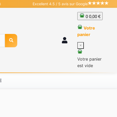
é
Excellent 4.5 / 5 avis sur Google
0
0,00 €
Votre
panier
×
Votre panier
est vide
E