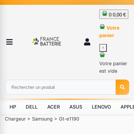
0
0,00 €
Votre
panier
×
Votre panier
est vide
HP
DELL
ACER
ASUS
LENOVO
APPL
Chargeur
>
Samsung
>
Gt-e1190