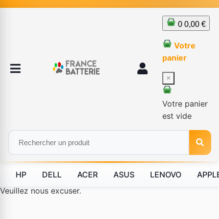
0
0,00 €
Votre
panier
×
Votre panier
est vide
HP
DELL
ACER
ASUS
LENOVO
APPL
Le produit #BLD--12232 n'est plus disponible à la vente.
Veuillez nous excuser.