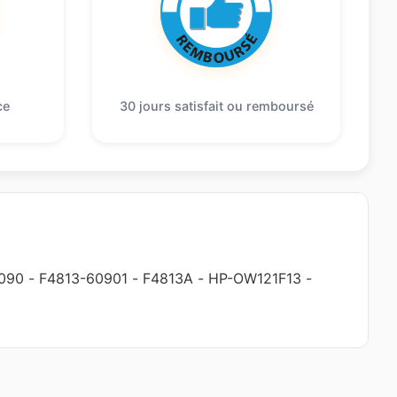
ce
30 jours satisfait ou remboursé
090
-
F4813-60901
-
F4813A
-
HP-OW121F13
-