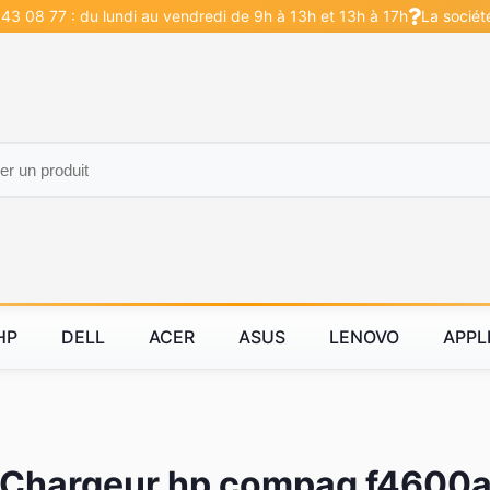
43 08 77 : du lundi au vendredi de 9h à 13h et 13h à 17h
La sociét
HP
DELL
ACER
ASUS
LENOVO
APPL
Chargeur hp compaq f4600