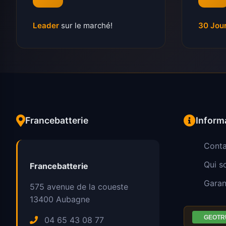
Leader
sur le marché!
30 Jou
Francebatterie
Inform
Conta
Qui 
Francebatterie
Garan
575 avenue de la coueste
13400
Aubagne
04 65 43 08 77