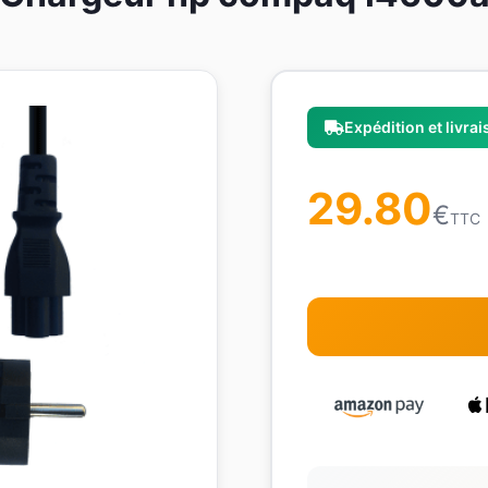
Expédition et livra
29.80
€
TTC