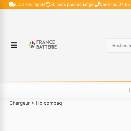
Livraison rapide
30 jours pour échanger
Daniel au 04 65 
Chargeur
>
Hp compaq