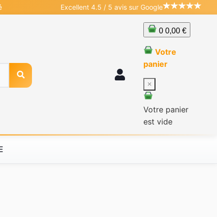
é
Excellent 4.5 / 5 avis sur Google
0
0,00 €
Votre
panier
×
Votre panier
est vide
E
a