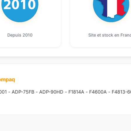
Depuis 2010
Site et stock en Fran
compaq
001
-
ADP-75FB
-
ADP-90HD
-
F1814A
-
F4600A
-
F4813-6