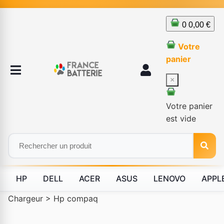
0
0,00 €
Votre
panier
×
Votre panier
est vide
HP
DELL
ACER
ASUS
LENOVO
APPL
Chargeur
>
Hp compaq