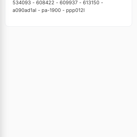
534093
-
608422
-
609937
-
613150
-
a090ad1al
-
pa-1900
-
ppp012l