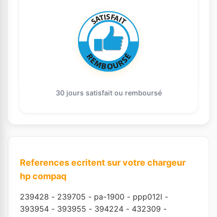
30 jours satisfait ou remboursé
References ecritent sur votre chargeur
hp compaq
239428
-
239705
-
pa-1900
-
ppp012l
-
393954
-
393955
-
394224
-
432309
-