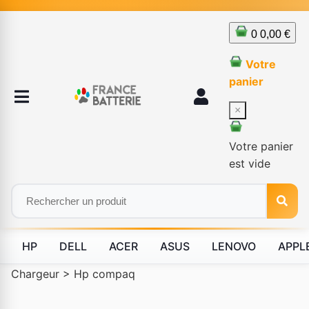
0
0,00 €
Votre
panier
×
Votre panier
est vide
HP
DELL
ACER
ASUS
LENOVO
APPL
Chargeur
>
Hp compaq