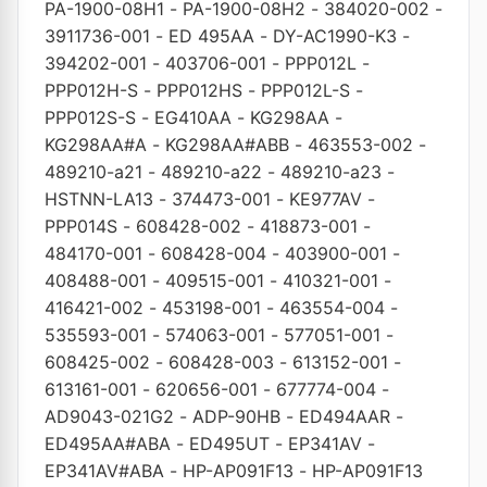
PA-1900-08H1
-
PA-1900-08H2
-
384020-002
-
3911736-001
-
ED 495AA
-
DY-AC1990-K3
-
394202-001
-
403706-001
-
PPP012L
-
PPP012H-S
-
PPP012HS
-
PPP012L-S
-
PPP012S-S
-
EG410AA
-
KG298AA
-
KG298AA#A
-
KG298AA#ABB
-
463553-002
-
489210-a21
-
489210-a22
-
489210-a23
-
HSTNN-LA13
-
374473-001
-
KE977AV
-
PPP014S
-
608428-002
-
418873-001
-
484170-001
-
608428-004
-
403900-001
-
408488-001
-
409515-001
-
410321-001
-
416421-002
-
453198-001
-
463554-004
-
535593-001
-
574063-001
-
577051-001
-
608425-002
-
608428-003
-
613152-001
-
613161-001
-
620656-001
-
677774-004
-
AD9043-021G2
-
ADP-90HB
-
ED494AAR
-
ED495AA#ABA
-
ED495UT
-
EP341AV
-
EP341AV#ABA
-
HP-AP091F13
-
HP-AP091F13