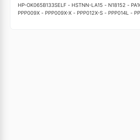
HP-OK065B133SELF
-
HSTNN-LA15
-
N18152
-
PA
PPP009X
-
PPP009X-X
-
PPP012X-S
-
PPP014L
-
PP