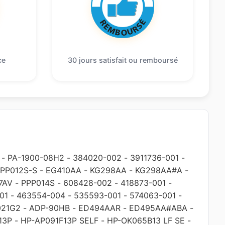
ce
30 jours satisfait ou remboursé
-
PA-1900-08H2
-
384020-002
-
3911736-001
-
PP012S-S
-
EG410AA
-
KG298AA
-
KG298AA#A
-
7AV
-
PPP014S
-
608428-002
-
418873-001
-
01
-
463554-004
-
535593-001
-
574063-001
-
021G2
-
ADP-90HB
-
ED494AAR
-
ED495AA#ABA
-
13P
-
HP-AP091F13P SELF
-
HP-OK065B13 LF SE
-