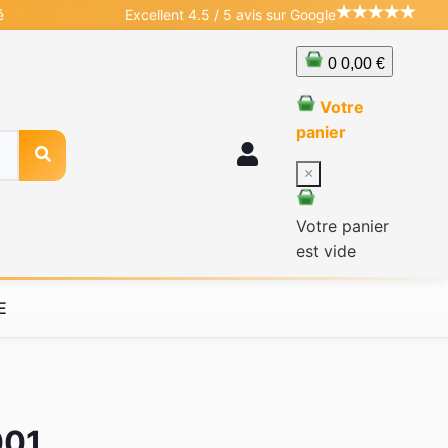
é
Excellent 4.5 / 5 avis sur Google
0
0,00 €
Votre
panier
×
Votre panier
est vide
E
001