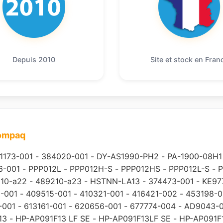
Depuis 2010
Site et stock en Fran
compaq
1173-001
-
384020-001
-
DY-AS1990-PH2
-
PA-1900-08H1
6-001
-
PPP012L
-
PPP012H-S
-
PPP012HS
-
PPP012L-S
-
P
10-a22
-
489210-a23
-
HSTNN-LA13
-
374473-001
-
KE97
-001
-
409515-001
-
410321-001
-
416421-002
-
453198-0
-001
-
613161-001
-
620656-001
-
677774-004
-
AD9043-
13
-
HP-AP091F13 LF SE
-
HP-AP091F13LF SE
-
HP-AP091F