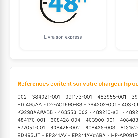
Livraison express
References ecritent sur votre chargeur hp 
002
-
384021-001
-
391173-001
-
463955-001
-
39
ED 495AA
-
DY-AC1990-K3
-
394202-001
-
40370
KG298AA#ABB
-
463553-002
-
489210-a21
-
4892
484170-001
-
608428-004
-
403900-001
-
408488
577051-001
-
608425-002
-
608428-003
-
613152
ED495UT
-
EP341AV
-
EP341AV#ABA
-
HP-AP091F