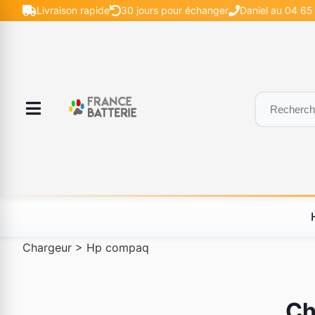
Livraison rapide
30 jours pour échanger
Daniel au 04 65 
Chargeur
>
Hp compaq
Ch