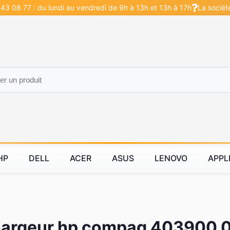
43 08 77 : du lundi au vendredi de 9h à 13h et 13h à 17h
La sociét
HP
DELL
ACER
ASUS
LENOVO
APPL
argeur hp compaq 403900 