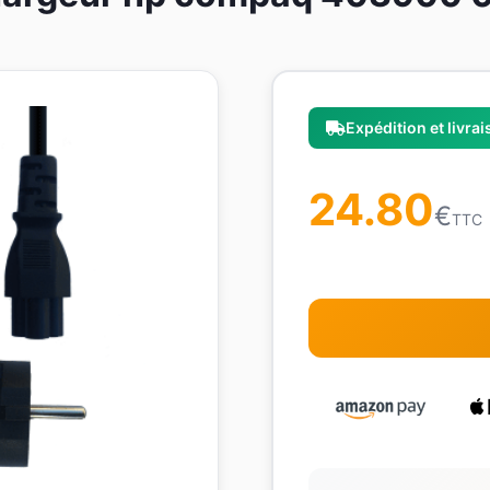
Expédition et livra
24.80
€
TTC