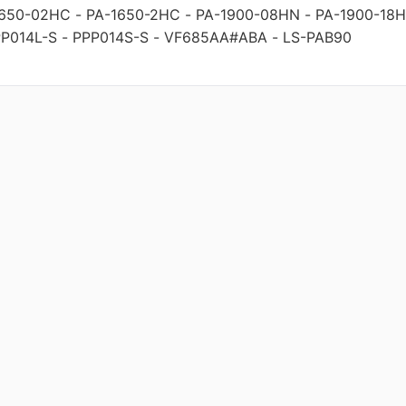
1650-02HC
-
PA-1650-2HC
-
PA-1900-08HN
-
PA-1900-18
P014L-S
-
PPP014S-S
-
VF685AA#ABA
-
LS-PAB90