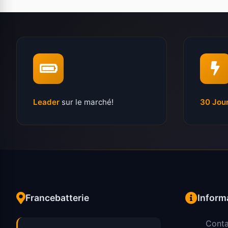
Leader
sur le marché!
30 Jou
Francebatterie
Inform
Conta