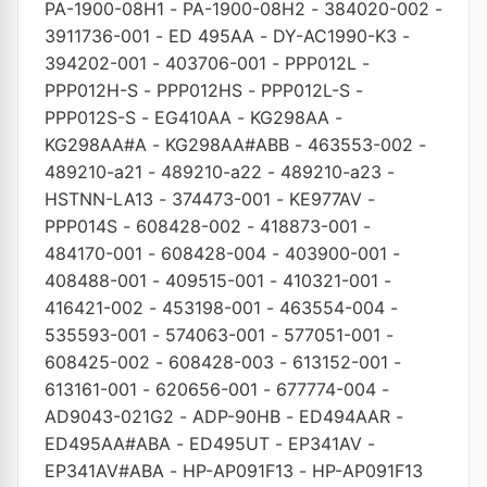
PA-1900-08H1
-
PA-1900-08H2
-
384020-002
-
3911736-001
-
ED 495AA
-
DY-AC1990-K3
-
394202-001
-
403706-001
-
PPP012L
-
PPP012H-S
-
PPP012HS
-
PPP012L-S
-
PPP012S-S
-
EG410AA
-
KG298AA
-
KG298AA#A
-
KG298AA#ABB
-
463553-002
-
489210-a21
-
489210-a22
-
489210-a23
-
HSTNN-LA13
-
374473-001
-
KE977AV
-
PPP014S
-
608428-002
-
418873-001
-
484170-001
-
608428-004
-
403900-001
-
408488-001
-
409515-001
-
410321-001
-
416421-002
-
453198-001
-
463554-004
-
535593-001
-
574063-001
-
577051-001
-
608425-002
-
608428-003
-
613152-001
-
613161-001
-
620656-001
-
677774-004
-
AD9043-021G2
-
ADP-90HB
-
ED494AAR
-
ED495AA#ABA
-
ED495UT
-
EP341AV
-
EP341AV#ABA
-
HP-AP091F13
-
HP-AP091F13