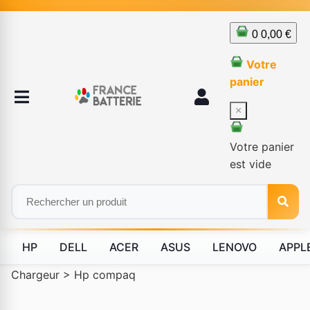
0
0,00 €
Votre
panier
×
Votre panier
est vide
HP
DELL
ACER
ASUS
LENOVO
APPL
Chargeur
>
Hp compaq